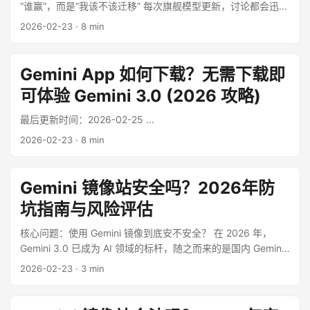
“谁赢”，而是“我该不该迁移” 每次旗舰模型更新，讨论都会迅速
走向两个极端：一类是“全面碾压”，另一类是“只是营销升级”。
2026-02-23
·
8 min
这两种结论都不够实用。对真实用户来说，更关键的问题是：
Gemini 3.1 Pro 在你的任务里是否稳定、是否省成本、是否能
减少返工。 ...
Gemini App 如何下载？无需下载即
可体验 Gemini 3.0 (2026 攻略)
最后更新时间：2026-02-25 ...
2026-02-23
·
8 min
Gemini 镜像站安全吗？2026年防
坑指南与风险评估
核心问题：使用 Gemini 镜像到底安不安全？ 在 2026 年，
Gemini 3.0 已成为 AI 领域的标杆，随之而来的是国内 Gemini
镜像站 的爆发式增长。对于用户而言，最关心的问题莫过于：
2026-02-23
·
3 min
我的数据安全吗？ ...