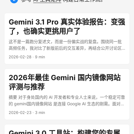
Gemini 3.1 Pro 真实体验报告：变强
了，也确实更挑用户了
这不是一篇跑分复述文，而是一份偏实战的复盘。围绕同一批
高频任务，我对比了新版前后的交互差异，再结合公开讨论区
里的真实体验，得到一个比较明确的结论：Gemini 3.1 Pro 的
2026-02-28
·
9 min
上限更高了，但它不再“自动讨好”用户。你如果只把它当聊天搭
子，体感可能会下降；你如果用它做代码、分析、结构化输
出，Gemini 3.1 Pro 的收益会非常明显。 ...
2026年最佳 Gemini 国内镜像网站
评测与推荐
摘要 对于身处国内的 AI 开发者和专业人士来说，一个稳定可靠
的 gemini国内镜像网站 是连接 Google AI 生态的刚需。面对
2026 年更加复杂的镜像市场，如何避坑？本文基于30 天的持
2026-02-23
·
3 min
续延迟监测与并发压力测试，为您筛选出最值得信赖的 Gemini
3.0 镜像服务商。 ...
Gemini 3.0 工具站：构建您的专属